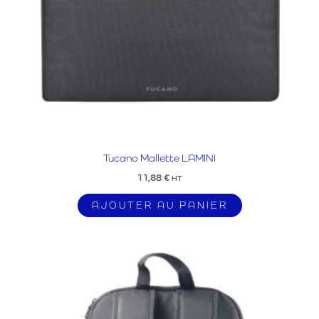
Tucano Mallette LAMINI
11,88
€
HT
AJOUTER AU PANIER