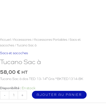
Accueil
/
Accessoires
/
Accessoires Portables
/
Sacs et
sacoches
/ Tucano Sac à
Sacs et sacoches
Tucano Sac à
58,00
€
HT
Tucano Sac à dos TED 13-14″ Gris *BKTED1314-BK
Disponibilité :
En stock
quantité
AJOUTER AU PANIER
-
+
de
Tucano