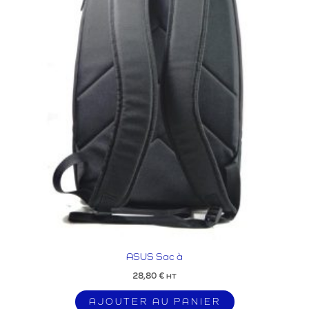
ASUS Sac à
28,80
€
HT
AJOUTER AU PANIER