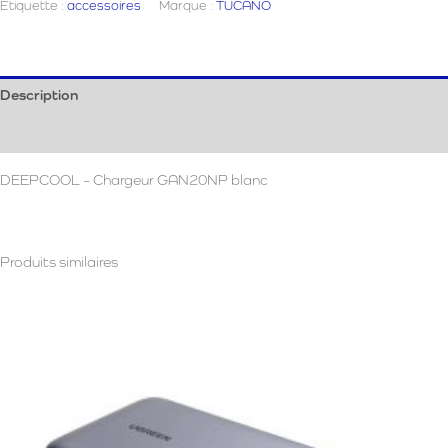
Étiquette :
accessoires
Marque :
TUCANO
Mural
Description
Avis (0)
DEEPCOOL – Chargeur GAN20NP blanc
Produits similaires