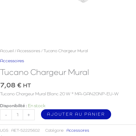
Accueil
/
Accessoires
/ Tucano Chargeur Mural
Accessoires
Tucano Chargeur Mural
7,08
€
HT
Tucano Chargeur Mural Blanc 20 W * MA-GAN20NP-EU-W
Disponibilité :
En stock
quantité
AJOUTER AU PANIER
-
+
de
Tucano
UGS :
AET-52225602
Catégorie :
Accessoires
Chargeur