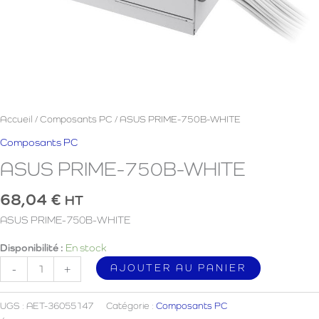
Accueil
/
Composants PC
/ ASUS PRIME-750B-WHITE
Composants PC
ASUS PRIME-750B-WHITE
68,04
€
HT
ASUS PRIME-750B-WHITE
Disponibilité :
En stock
quantité
AJOUTER AU PANIER
-
+
de
ASUS
UGS :
AET-36055147
Catégorie :
Composants PC
PRIME-