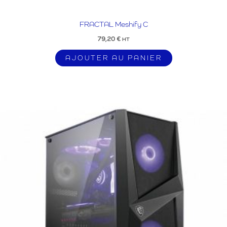
FRACTAL Meshify C
79,20
€
HT
AJOUTER AU PANIER