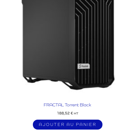
FRACTAL Torrent Black
188,52
€
HT
AJOUTER AU PANIER