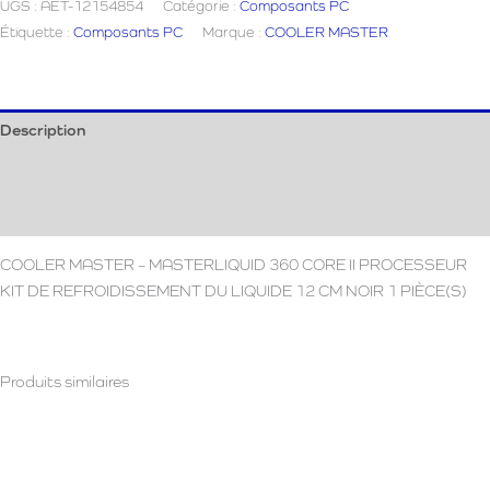
UGS :
AET-12154854
Catégorie :
Composants PC
Master
Étiquette :
Composants PC
Marque :
COOLER MASTER
MasterLiquid
Description
Informations complémentaires
Avis (0)
COOLER MASTER – MASTERLIQUID 360 CORE II PROCESSEUR
KIT DE REFROIDISSEMENT DU LIQUIDE 12 CM NOIR 1 PIÈCE(S)
Produits similaires