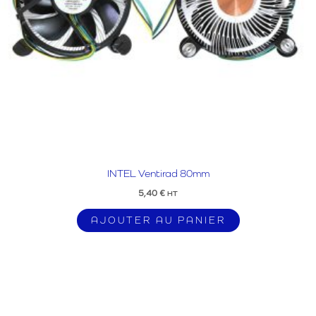
INTEL Ventirad 80mm
5,40
€
HT
AJOUTER AU PANIER