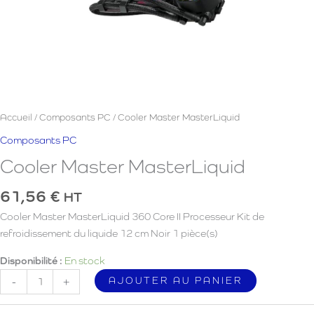
Accueil
/
Composants PC
/ Cooler Master MasterLiquid
Composants PC
Cooler Master MasterLiquid
61,56
€
HT
Cooler Master MasterLiquid 360 Core II Processeur Kit de
refroidissement du liquide 12 cm Noir 1 pièce(s)
Disponibilité :
En stock
quantité
AJOUTER AU PANIER
-
+
de
Cooler