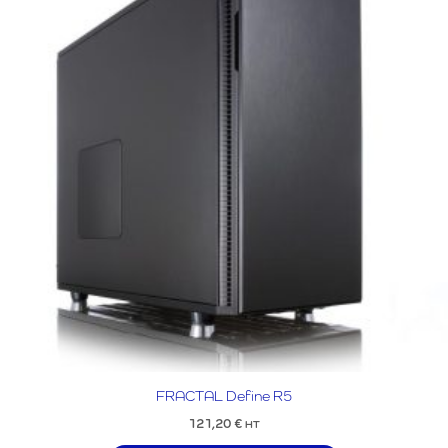
FRACTAL Define R5
121,20
€
HT