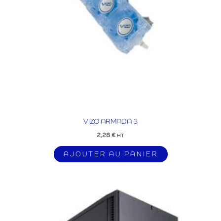
VIZO ARMADA 3
2,28
€
HT
AJOUTER AU PANIER