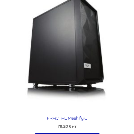
FRACTAL Meshify C
79,20
€
HT