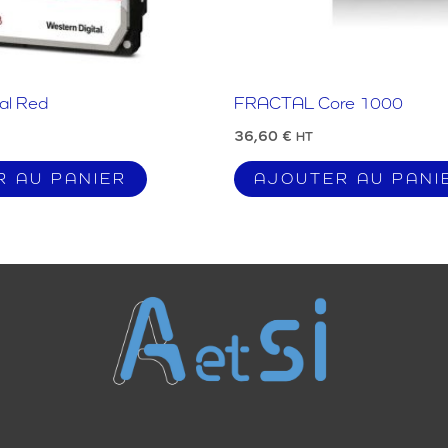
al Red
FRACTAL Core 1000
36,60
€
HT
R AU PANIER
AJOUTER AU PANI