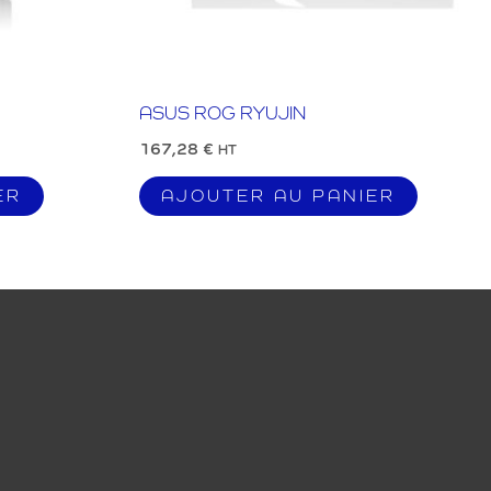
ASUS ROG RYUJIN
167,28
€
HT
ER
AJOUTER AU PANIER