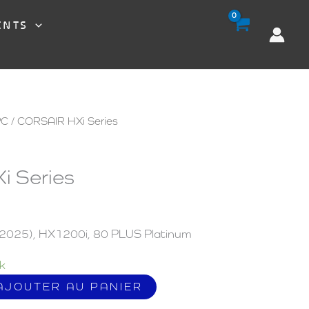
ENTS
PC
/ CORSAIR HXi Series
 Series
(2025), HX1200i, 80 PLUS Platinum
k
AJOUTER AU PANIER