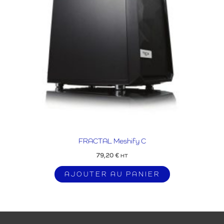
FRACTAL Meshify C
79,20
€
HT
AJOUTER AU PANIER