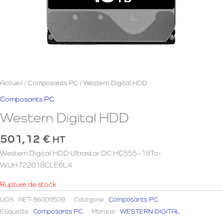
Accueil
/
Composants PC
/ Western Digital HDD
Composants PC
Western Digital HDD
501,12
€
HT
Western Digital HDD Ultrastar DC HC555 -18To-
WUH722018CLE6L4
Rupture de stock
UGS :
AET-86009509
Catégorie :
Composants PC
Étiquette :
Composants PC
Marque :
WESTERN DIGITAL