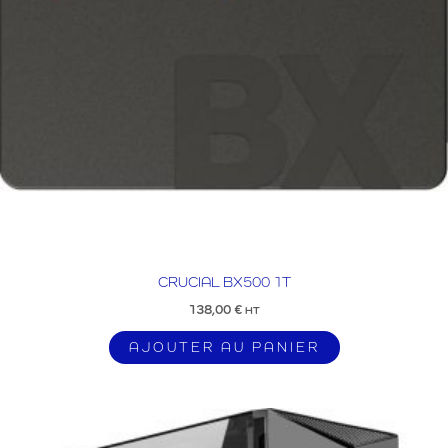
CRUCIAL BX500 1T
138,00
€
HT
AJOUTER AU PANIER