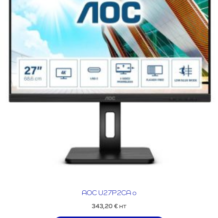
AOC U27P2CA o
343,20
€
HT