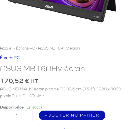
Accueil
/
Écrans PC
/ ASUS MB16AHV écran
Écrans PC
ASUS MB16AHV écran
170,52
€
HT
ASUS MB16AHV écran plat de PC 39,6 cm (15.6″) 1920 x 1080
pixels Full HD LCD Noir
Disponibilité :
En stock
quantité
AJOUTER AU PANIER
-
+
de
ASUS