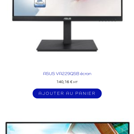
ASUS VA229QSB écran
140,16
€
HT
AJOUTER AU PANIER