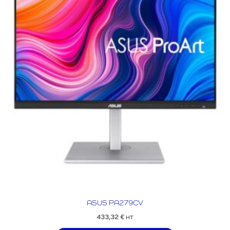
ASUS PA279CV
433,32
€
HT