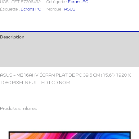
UGS :
AET-87206492
Catégorie :
Écrans PC
MB16AHV
Étiquette :
Écrans PC
Marque :
ASUS
écran
Description
Informations complémentaires
Avis (0)
ASUS – MB16AHV ÉCRAN PLAT DE PC 39,6 CM (15.6″) 1920 X
1080 PIXELS FULL HD LCD NOIR
Produits similaires