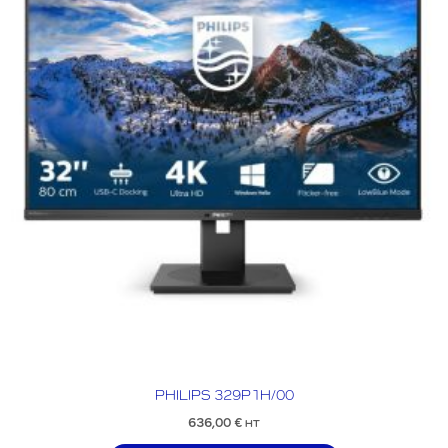
PHILIPS 329P1H/00
636,00
€
HT