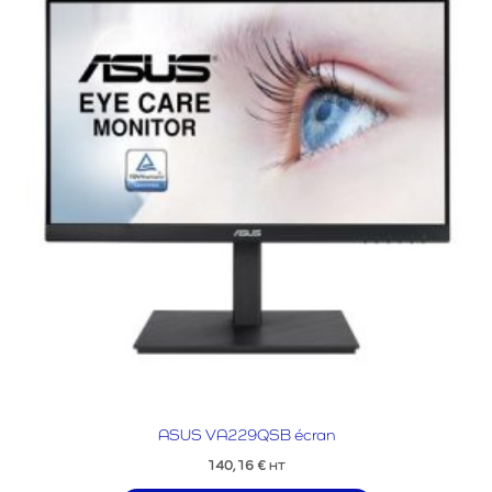
ASUS VA229QSB écran
140,16
€
HT