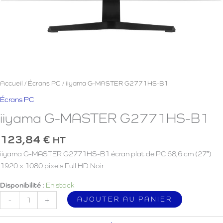
Accueil
/
Écrans PC
/ iiyama G-MASTER G2771HS-B1
Écrans PC
iiyama G-MASTER G2771HS-B1
123,84
€
HT
iiyama G-MASTER G2771HS-B1 écran plat de PC 68,6 cm (27″)
1920 x 1080 pixels Full HD Noir
Disponibilité :
En stock
quantité
AJOUTER AU PANIER
-
+
de
iiyama