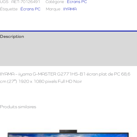
UGS :
AET-70126491
Catégorie :
Écrans PC
G-
Étiquette :
Écrans PC
Marque :
IIYAMA
MASTER
G2771HS-
B1
Description
Informations complémentaires
Avis (0)
IIYAMA – iiyama G-MASTER G2771HS-B1 écran plat de PC 68,6
cm (27″) 1920 x 1080 pixels Full HD Noir
Produits similaires