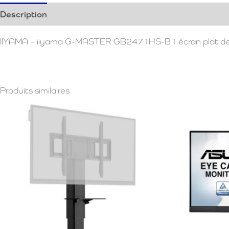
Description
Informations complémentaires
Avis (0)
IIYAMA – iiyama G-MASTER GB2471HS-B1 écran plat de P
Produits similaires