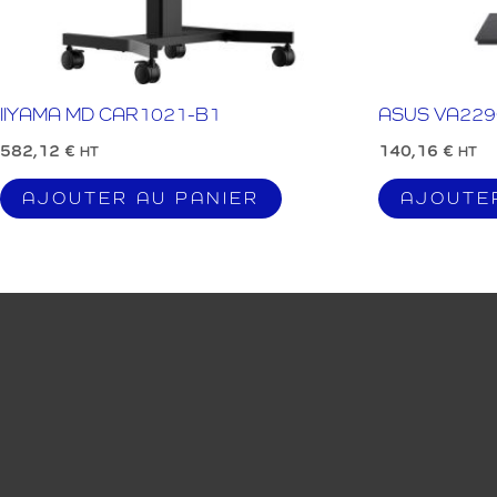
IIYAMA MD CAR1021-B1
ASUS VA229
582,12
€
140,16
€
HT
HT
AJOUTER AU PANIER
AJOUTE