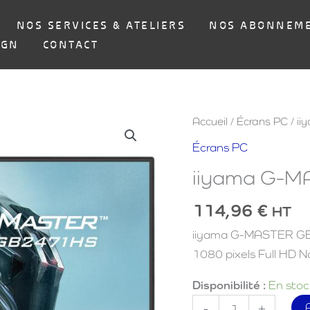
NOS SERVICES & ATELIERS
NOS ABONNEM
IGN
CONTACT
Accueil
/
Écrans PC
/ i
Écrans PC
iiyama G-
114,96
€
HT
iiyama G-MASTER GB2
1080 pixels Full HD No
Disponibilité :
En stoc
quantité
-
+