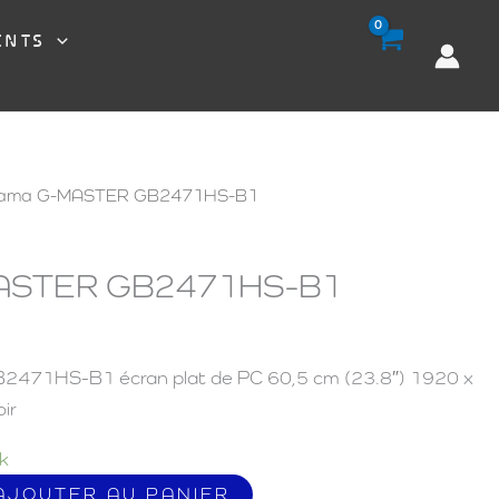
ENTS
iyama G-MASTER GB2471HS-B1
MASTER GB2471HS-B1
471HS-B1 écran plat de PC 60,5 cm (23.8″) 1920 x
ir
k
AJOUTER AU PANIER