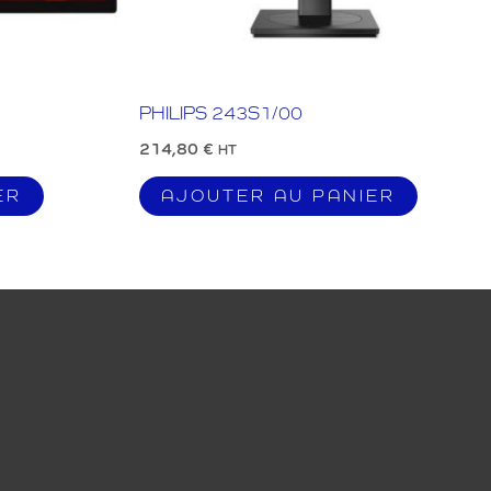
PHILIPS 243S1/00
214,80
€
HT
ER
AJOUTER AU PANIER