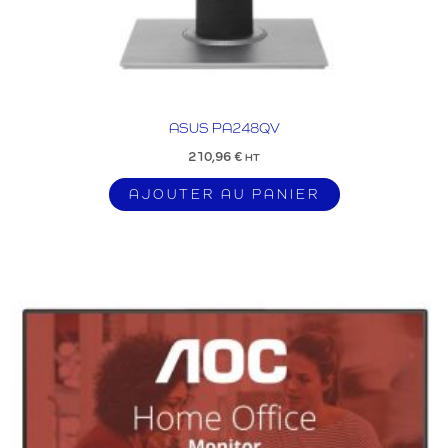
ASUS PA248QV
210,96
€
HT
AJOUTER AU PANIER