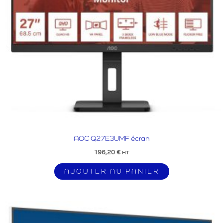
AOC Q27E3UMF écran
196,20
€
HT
AJOUTER AU PANIER