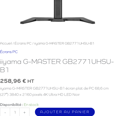
Accueil
/
Écrans PC
/ iiyama G-MASTER GB2771UHSU-B1
Écrans PC
iiyama G-MASTER GB2771UHSU-
B1
258,96
€
HT
iiyama G-MASTER GB2771UHSU-B1 écran plat de PC 68,6 cm
(27″) 3840 x 2160 pixels 4K Ultra HD LED Noir
Disponibilité :
En stock
quantité
AJOUTER AU PANIER
-
+