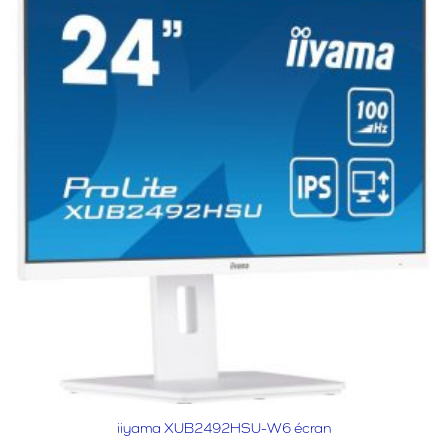
iiyama XUB2492HSU-W6 écran