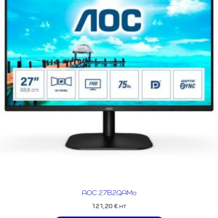
AOC 27B2QAMo
121,20
€
HT