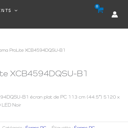
ENTS
iyama ProLite XCB4594DQSU-B1
Lite XCB4594DQSU-B1
594DQSU-B1 écran plat de PC 113 cm (44.5″) 5120 x
 LED Noir
Catégorie :
Écrans PC
Étiquette :
Écrans PC