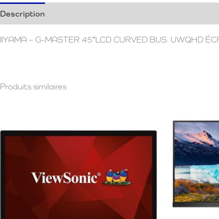
Description
Informations complémentaires
Avis (0)
IIYAMA – G-MASTER 45″LCD CURVED BUS. UWQHD ÉCRA
Produits similaires