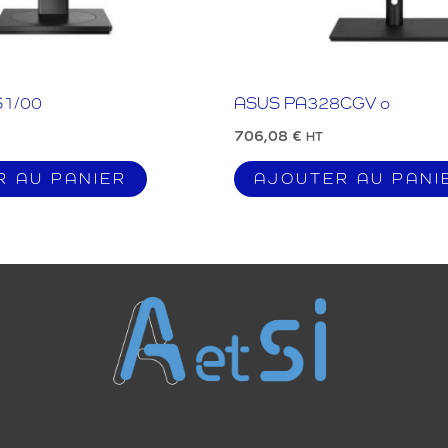
S1/00
ASUS PA328CGV o
706,08
€
HT
R AU PANIER
AJOUTER AU PANI