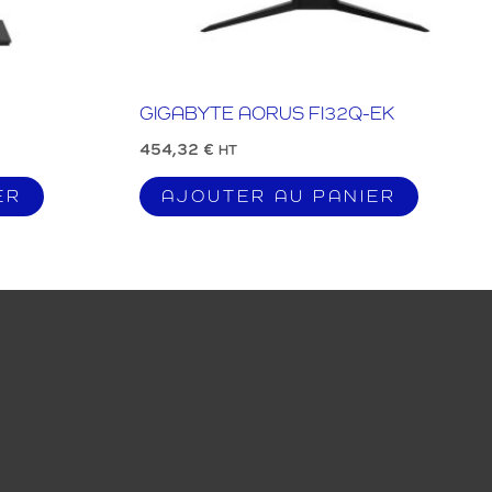
GIGABYTE AORUS FI32Q-EK
454,32
€
HT
ER
AJOUTER AU PANIER