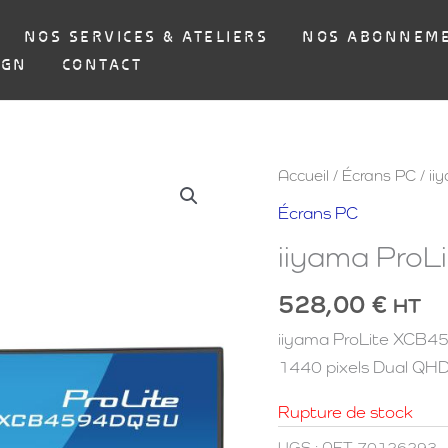
NOS SERVICES & ATELIERS
NOS ABONNEM
IGN
CONTACT
Accueil
/
Écrans PC
/ i
Écrans PC
iiyama Pro
528,00
€
HT
iiyama ProLite XCB4
1440 pixels Dual QHD
Rupture de stock
UGS :
AET-70126293