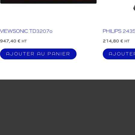
VIEWSONIC TD3207o
PHILIPS 243
947,40
€
214,80
€
HT
HT
AJOUTER AU PANIER
AJOUTE