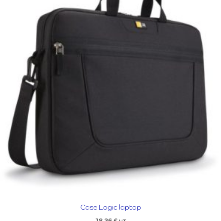
Case Logic laptop
18,36
€
HT