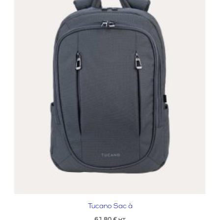
Tucano Sac à
61,80
€
HT