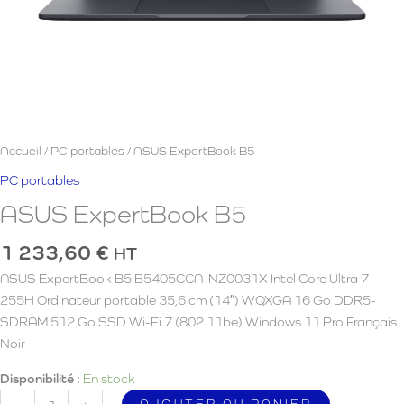
Accueil
/
PC portables
/ ASUS ExpertBook B5
PC portables
ASUS ExpertBook B5
1 233,60
€
HT
ASUS ExpertBook B5 B5405CCA-NZ0031X Intel Core Ultra 7
255H Ordinateur portable 35,6 cm (14″) WQXGA 16 Go DDR5-
SDRAM 512 Go SSD Wi-Fi 7 (802.11be) Windows 11 Pro Français
Noir
Disponibilité :
En stock
quantité
AJOUTER AU PANIER