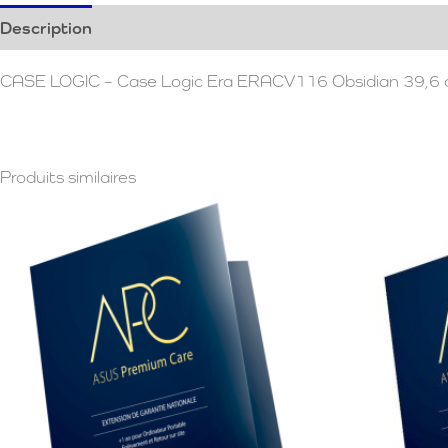
Description
Avis (0)
CASE LOGIC – Case Logic Era ERACV116 Obsidian 39,6 c
Produits similaires