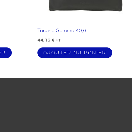
Tucano Gommo 40,6
44,16
€
HT
ER
AJOUTER AU PANIER