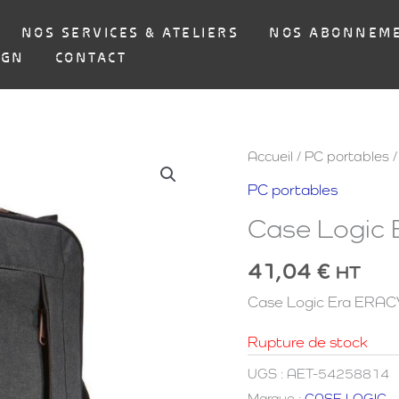
NOS SERVICES & ATELIERS
NOS ABONNEM
IGN
CONTACT
Accueil
/
PC portables
/
PC portables
Case Logic 
41,04
€
HT
Case Logic Era ERACV
Rupture de stock
UGS :
AET-54258814
Marque :
CASE LOGIC