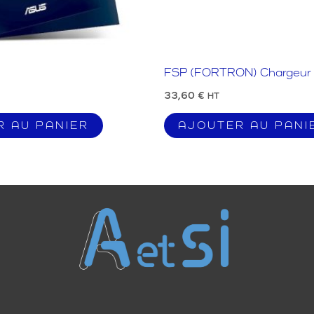
FSP (FORTRON) Chargeur
33,60
€
HT
R AU PANIER
AJOUTER AU PANI