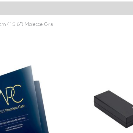
m (15.6″) Malette Gris