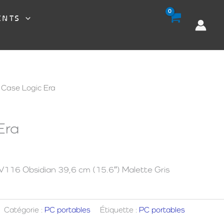
ENTS
 Case Logic Era
Era
116 Obsidian 39,6 cm (15.6″) Malette Gris
Catégorie :
PC portables
Étiquette :
PC portables