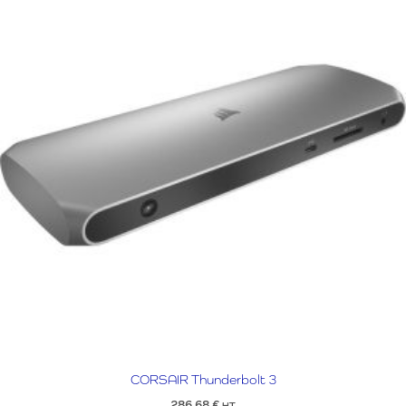
CORSAIR Thunderbolt 3
286,68
€
HT