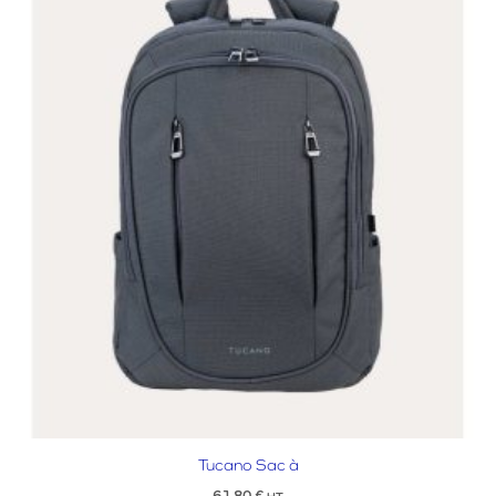
Tucano Sac à
61,80
€
HT