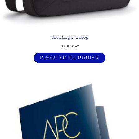
Case Logic laptop
18,36
€
HT
AJOUTER AU PANIER