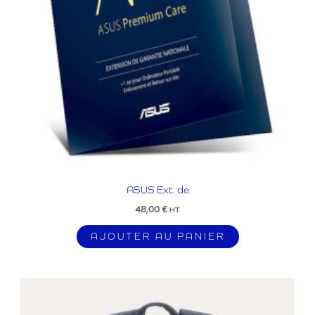
ASUS Ext. de
48,00
€
HT
AJOUTER AU PANIER