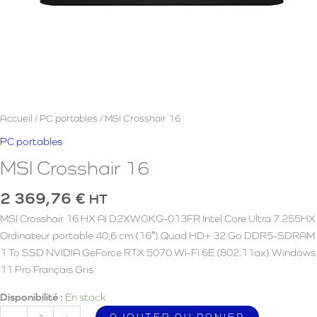
Accueil
/
PC portables
/ MSI Crosshair 16
PC portables
MSI Crosshair 16
2 369,76
€
HT
MSI Crosshair 16 HX AI D2XWGKG-013FR Intel Core Ultra 7 255HX
Ordinateur portable 40,6 cm (16″) Quad HD+ 32 Go DDR5-SDRAM
1 To SSD NVIDIA GeForce RTX 5070 Wi-Fi 6E (802.11ax) Windows
11 Pro Français Gris
Disponibilité :
En stock
quantité
AJOUTER AU PANIER