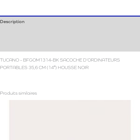
Description
Informations complémentaires
Avis (0)
TUCANO – BFGOM1314-BK SACOCHE D’ORDINATEURS
PORTABLES 35,6 CM (14″) HOUSSE NOIR
Produits similaires