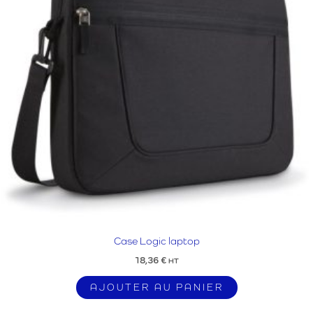
Case Logic laptop
18,36
€
HT
AJOUTER AU PANIER