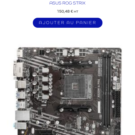
ASUS ROG STRIX
150,48
€
HT
AJOUTER AU PANIER