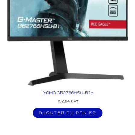
IIYAMA GB2766HSU-B1o
152,84
€
HT
AJOUTER AU PANIER