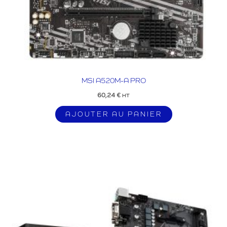
MSI A520M-A PRO
60,24
€
HT
AJOUTER AU PANIER