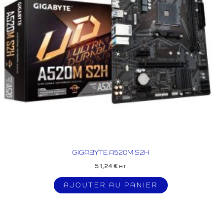
GIGABYTE A520M S2H
51,24
€
HT
AJOUTER AU PANIER