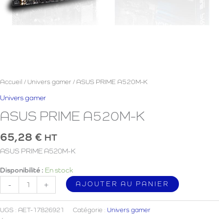
Accueil
/
Univers gamer
/ ASUS PRIME A520M-K
Univers gamer
ASUS PRIME A520M-K
65,28
€
HT
ASUS PRIME A520M-K
Disponibilité :
En stock
quantité
AJOUTER AU PANIER
-
+
de
ASUS
UGS :
AET-17826921
Catégorie :
Univers gamer
PRIME