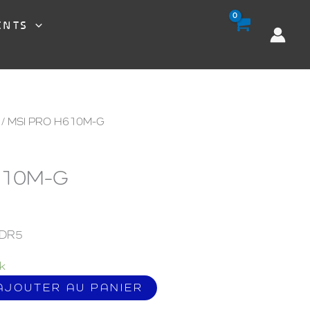
ENTS
/ MSI PRO H610M-G
610M-G
DDR5
k
AJOUTER AU PANIER