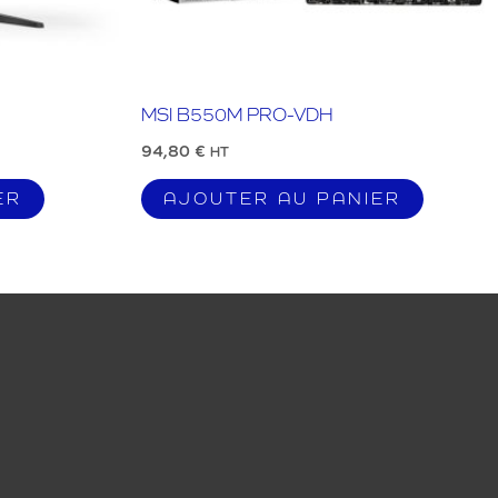
MSI B550M PRO-VDH
94,80
€
HT
ER
AJOUTER AU PANIER