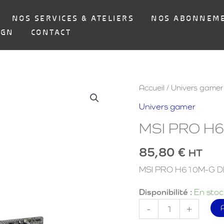
NOS SERVICES & ATELIERS
NOS ABONNEM
IGN
CONTACT
Accueil
/
Univers gamer
Univers gamer
MSI PRO H
85,80
€
HT
MSI PRO H610M-G 
Disponibilité :
En stoc
quantité
-
+
de